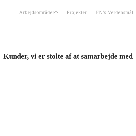
Arbejdsområder
Projekter
FN's Verdensmål
RÅDGIVNING BYGGER PÅ TI
Kunder, vi er stolte af at samarbejde med