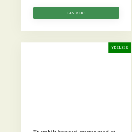
LÆS MERE
YDELSER