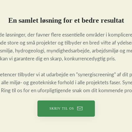
En samlet løsning for et bedre resultat
lbyde løsninger, der favner flere essentielle områder i komplic
åde store og små projekter og tilbyder en bred vifte af ydelse
smiljø, hydrogeologi, myndighedsarbejde, arbejdsmiljø og m
kan vi garantere dig en skarp, konkurrencedygtig pris.
encer tilbyder vi at udarbejde en ”synergiscreening” af dit p
 alle miljø- og geotekniske forhold i alle projektets faser. Syn
. Ring til os for en uforpligtigende snak om dit kommende proje
SKRIV TIL OS