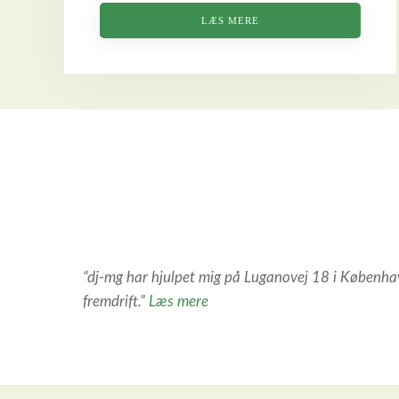
LÆS MERE
“dj-mg har hjulpet mig på Luganovej 18 i København
“Jan Rosenkrans”
fremdrift.”
Læs mere