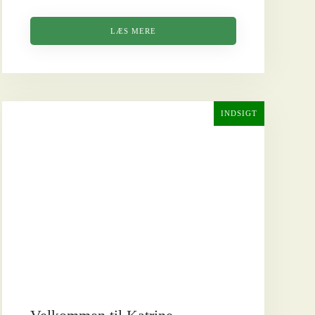
LÆS MERE
INDSIGT