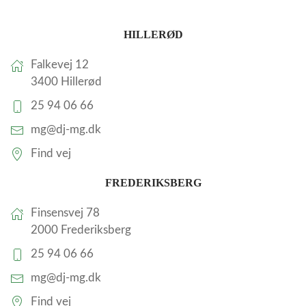
HILLERØD
Falkevej 12
3400 Hillerød
25 94 06 66
mg@dj-mg.dk
Find vej
FREDERIKSBERG
Finsensvej 78
2000 Frederiksberg
25 94 06 66
mg@dj-mg.dk
Find vej