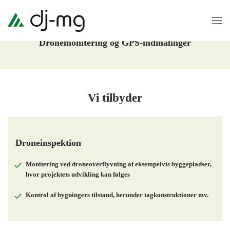
Skip
Monitering
to
Dronemonitering og GPS-indmålinger
main
content
Vi tilbyder
Droneinspektion
Monitering ved droneoverflyvning af eksempelvis byggepladser,
hvor projektets udvikling kan følges
Kontrol af bygningers tilstand, herunder tagkonstruktioner mv.