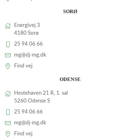
SORØ
Energivej 3
4180 Sorø
25 94 06 66
mg@dj-mg.dk
Find vej
ODENSE
Hestehaven 21 R, 1. sal
5260 Odense S
25 94 06 66
mg@dj-mg.dk
Find vej