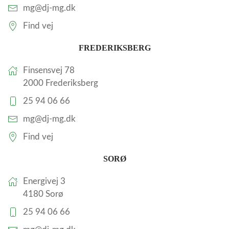
mg@dj-mg.dk
Find vej
FREDERIKSBERG
Finsensvej 78
2000 Frederiksberg
25 94 06 66
mg@dj-mg.dk
Find vej
SORØ
Energivej 3
4180 Sorø
25 94 06 66