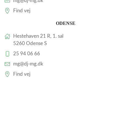
mg@dj-mg.dk
Find vej
ODENSE
Hestehaven 21 R, 1. sal
5260 Odense S
25 94 06 66
mg@dj-mg.dk
Find vej