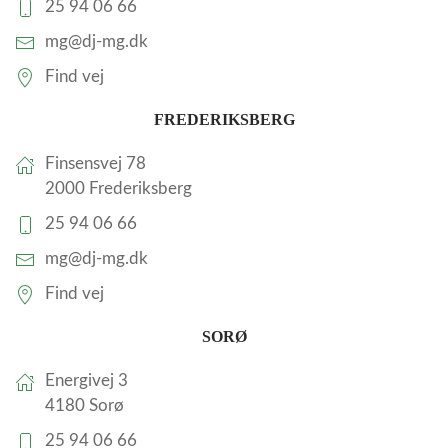
25 94 06 66
mg@dj-mg.dk
Find vej
FREDERIKSBERG
Finsensvej 78
2000 Frederiksberg
25 94 06 66
mg@dj-mg.dk
Find vej
SORØ
Energivej 3
4180 Sorø
25 94 06 66