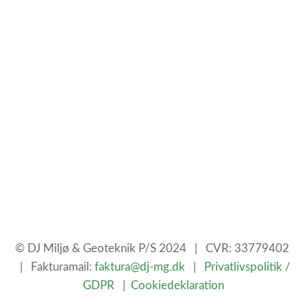
© DJ Miljø & Geoteknik P/S 2024
| CVR: 33779402
| Fakturamail:
faktura@dj-mg.dk
|
Privatlivspolitik /
GDPR
|
Cookiedeklaration