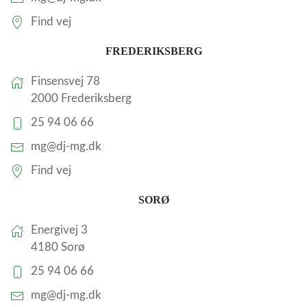
Find vej
FREDERIKSBERG
Finsensvej 78
2000 Frederiksberg
25 94 06 66
mg@dj-mg.dk
Find vej
SORØ
Energivej 3
4180 Sorø
25 94 06 66
mg@dj-mg.dk