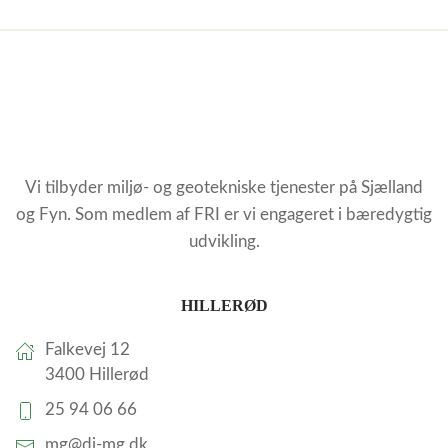
Vi tilbyder miljø- og geotekniske tjenester på Sjælland
og Fyn. Som medlem af FRI er vi engageret i bæredygtig
udvikling.
HILLERØD
Falkevej 12
3400 Hillerød
25 94 06 66
mg@dj-mg.dk