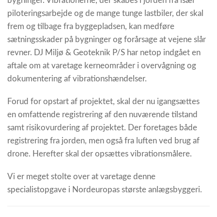
bygninger. Vibrationerne, der skabes i jorden fra især
piloteringsarbejde og de mange tunge lastbiler, der skal
frem og tilbage fra byggepladsen, kan medføre
sætningsskader på bygninger og forårsage at vejene slår
revner. DJ Miljø & Geoteknik P/S har netop indgået en
aftale om at varetage kerneområder i overvågning og
dokumentering af vibrationshændelser.
Forud for opstart af projektet, skal der nu igangsættes
en omfattende registrering af den nuværende tilstand
samt risikovurdering af projektet. Der foretages både
registrering fra jorden, men også fra luften ved brug af
drone. Herefter skal der opsættes vibrationsmålere.
Vi er meget stolte over at varetage denne
specialistopgave i Nordeuropas største anlægsbyggeri.